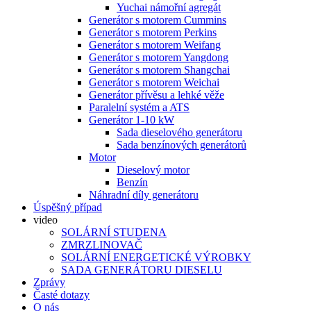
Yuchai námořní agregát
Generátor s motorem Cummins
Generátor s motorem Perkins
Generátor s motorem Weifang
Generátor s motorem Yangdong
Generátor s motorem Shangchai
Generátor s motorem Weichai
Generátor přívěsu a lehké věže
Paralelní systém a ATS
Generátor 1-10 kW
Sada dieselového generátoru
Sada benzínových generátorů
Motor
Dieselový motor
Benzín
Náhradní díly generátoru
Úspěšný případ
video
SOLÁRNÍ STUDENA
ZMRZLINOVAČ
SOLÁRNÍ ENERGETICKÉ VÝROBKY
SADA GENERÁTORU DIESELU
Zprávy
Časté dotazy
O nás