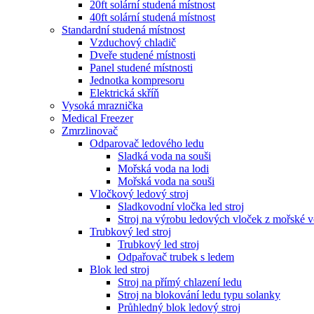
20ft solární studená místnost
40ft solární studená místnost
Standardní studená místnost
Vzduchový chladič
Dveře studené místnosti
Panel studené místnosti
Jednotka kompresoru
Elektrická skříň
Vysoká mraznička
Medical Freezer
Zmrzlinovač
Odparovač ledového ledu
Sladká voda na souši
Mořská voda na lodi
Mořská voda na souši
Vločkový ledový stroj
Sladkovodní vločka led stroj
Stroj na výrobu ledových vloček z mořské 
Trubkový led stroj
Trubkový led stroj
Odpařovač trubek s ledem
Blok led stroj
Stroj na přímý chlazení ledu
Stroj na blokování ledu typu solanky
Průhledný blok ledový stroj