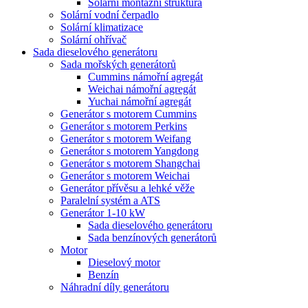
Solární montážní struktura
Solární vodní čerpadlo
Solární klimatizace
Solární ohřívač
Sada dieselového generátoru
Sada mořských generátorů
Cummins námořní agregát
Weichai námořní agregát
Yuchai námořní agregát
Generátor s motorem Cummins
Generátor s motorem Perkins
Generátor s motorem Weifang
Generátor s motorem Yangdong
Generátor s motorem Shangchai
Generátor s motorem Weichai
Generátor přívěsu a lehké věže
Paralelní systém a ATS
Generátor 1-10 kW
Sada dieselového generátoru
Sada benzínových generátorů
Motor
Dieselový motor
Benzín
Náhradní díly generátoru