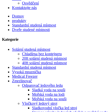
Osvědčení
Kontaktujte nás
Domov
produkty
Standardní studená místnost
Dveře studené místnosti
Kategorie
Solární studená místnost
Chladírna bez kontejneru
20ft solární studená místnost
40ft solární studená místnost
Standardní studená místnost
Vysoká mraznička
Medical Freezer
Zmrzlinovač
Odparovač ledového ledu
Sladká voda na souši
Mořská voda na lodi
Mořská voda na souši
Vločkový ledový stroj
Sladkovodní vločka led stroj