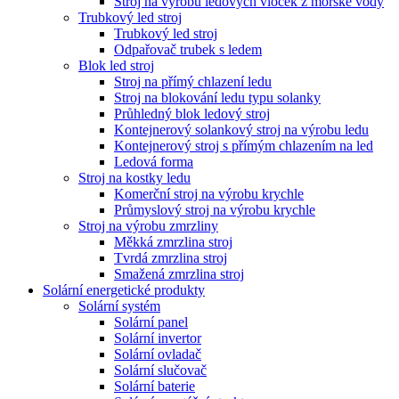
Stroj na výrobu ledových vloček z mořské vody
Trubkový led stroj
Trubkový led stroj
Odpařovač trubek s ledem
Blok led stroj
Stroj na přímý chlazení ledu
Stroj na blokování ledu typu solanky
Průhledný blok ledový stroj
Kontejnerový solankový stroj na výrobu ledu
Kontejnerový stroj s přímým chlazením na led
Ledová forma
Stroj na kostky ledu
Komerční stroj na výrobu krychle
Průmyslový stroj na výrobu krychle
Stroj na výrobu zmrzliny
Měkká zmrzlina stroj
Tvrdá zmrzlina stroj
Smažená zmrzlina stroj
Solární energetické produkty
Solární systém
Solární panel
Solární invertor
Solární ovladač
Solární slučovač
Solární baterie