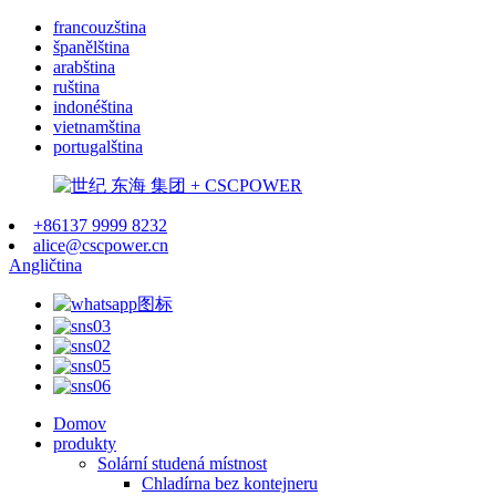
francouzština
španělština
arabština
ruština
indonéština
vietnamština
portugalština
+86137 9999 8232
alice@cscpower.cn
Angličtina
Domov
produkty
Solární studená místnost
Chladírna bez kontejneru