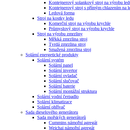
Kontejnerový solankový stroj na výrobu led
Kontejnerový stroj s přímým chlazením na l
Ledová forma
Stroj na kostky ledu
Komerční stroj na výrobu krychle
Průmyslový stroj na výrobu krychle
Stroj na výrobu zmrzliny
Měkká zmrzlina stroj
Tvrdá zmrzlina stroj
Smažená zmrzlina stroj
Solární energetické produkty
Solární systém
Solární panel
Solární invertor
Solární ovladač
Solární slučovač
Solární baterie
Solární montážní struktura
Solární vodní čerpadlo
Solární klimatizace
Solární ohřívač
Sada dieselového generátoru
Sada mořských generátorů
Cummins námořní agregát
Weichai námořní agregát