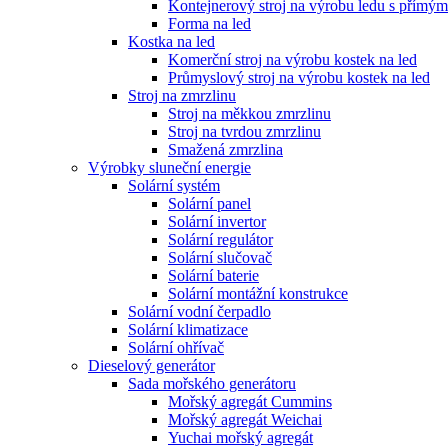
Kontejnerový stroj na výrobu ledu s přímý
Forma na led
Kostka na led
Komerční stroj na výrobu kostek na led
Průmyslový stroj na výrobu kostek na led
Stroj na zmrzlinu
Stroj na měkkou zmrzlinu
Stroj na tvrdou zmrzlinu
Smažená zmrzlina
Výrobky sluneční energie
Solární systém
Solární panel
Solární invertor
Solární regulátor
Solární slučovač
Solární baterie
Solární montážní konstrukce
Solární vodní čerpadlo
Solární klimatizace
Solární ohřívač
Dieselový generátor
Sada mořského generátoru
Mořský agregát Cummins
Mořský agregát Weichai
Yuchai mořský agregát