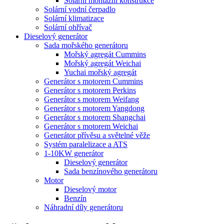
Solární montážní konstrukce
Solární vodní čerpadlo
Solární klimatizace
Solární ohřívač
Dieselový generátor
Sada mořského generátoru
Mořský agregát Cummins
Mořský agregát Weichai
Yuchai mořský agregát
Generátor s motorem Cummins
Generátor s motorem Perkins
Generátor s motorem Weifang
Generátor s motorem Yangdong
Generátor s motorem Shangchai
Generátor s motorem Weichai
Generátor přívěsu a světelné věže
Systém paralelizace a ATS
1-10KW generátor
Dieselový generátor
Sada benzínového generátoru
Motor
Dieselový motor
Benzín
Náhradní díly generátoru