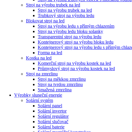
Stroj na výrobu trubek na led
Stroj na výrobu trubek na led
Trubkový stroj na výrobu ledu
Blokovat stroj na led
Stroj na výrobu ledu s přímým chlazením
Stroj na výrobu ledu bloku solanky
Transparentní stroj na výrobu ledu
Kontejnerový stroj na výrobu bloku ledu
Kontejnerový stroj na výrobu ledu s přímým chla
Forma na led
Kostka na led
Komerční stroj na výrobu kostek na led
Průmyslový stroj na výrobu kostek na led
Stroj na zmrzlinu
Stroj na měkkou zmrzlinu
Stroj na tvrdou zmrzlinu
Smažená zmrzlina
Výrobky sluneční energie
Solární systém
Solární panel
Solární invertor
Solární regulátor
Solární slučovač
Solární baterie