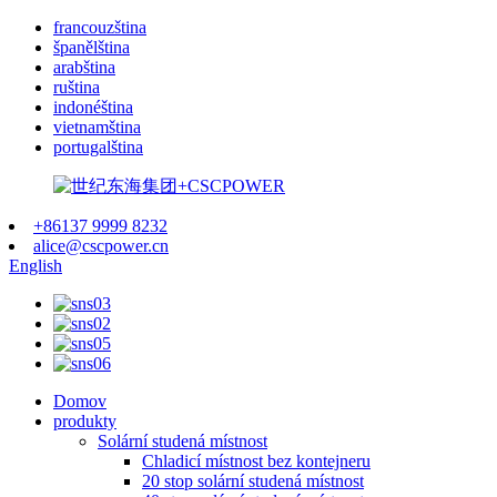
francouzština
španělština
arabština
ruština
indonéština
vietnamština
portugalština
+86137 9999 8232
alice@cscpower.cn
English
Domov
produkty
Solární studená místnost
Chladicí místnost bez kontejneru
20 stop solární studená místnost