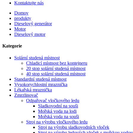
Kontaktujte nás
Domov
produkty
Dieselový generátor
Motor
Dieselový motor
Kategorie
Solární studená místnost
Chladicí místnost bez kontejneru
20 stop solární studená místnost
40 stop solární studená místnost
Standardní studená místnost
Vysokorychlostní mraznička
Lékařská mraznička
Zmrzlinovač
Odpařovač vločkového ledu
Sladkovodní na souši
Mořská voda na lodi
Mořská voda na souši
Stroj na výrobu vločkového ledu
Stroj na výrobu sladkovodních vloček
Stroj na výrobu ledových vloček s mořskou vodou