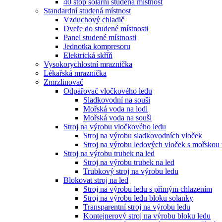
40 stop solární studená místnost
Standardní studená místnost
Vzduchový chladič
Dveře do studené místnosti
Panel studené místnosti
Jednotka kompresoru
Elektrická skříň
Vysokorychlostní mraznička
Lékařská mraznička
Zmrzlinovač
Odpařovač vločkového ledu
Sladkovodní na souši
Mořská voda na lodi
Mořská voda na souši
Stroj na výrobu vločkového ledu
Stroj na výrobu sladkovodních vloček
Stroj na výrobu ledových vloček s mořskou
Stroj na výrobu trubek na led
Stroj na výrobu trubek na led
Trubkový stroj na výrobu ledu
Blokovat stroj na led
Stroj na výrobu ledu s přímým chlazením
Stroj na výrobu ledu bloku solanky
Transparentní stroj na výrobu ledu
Kontejnerový stroj na výrobu bloku ledu