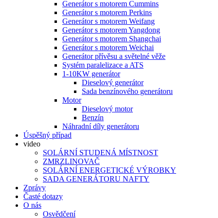
Generátor s motorem Cummins
Generátor s motorem Perkins
Generátor s motorem Weifang
Generátor s motorem Yangdong
Generátor s motorem Shangchai
Generátor s motorem Weichai
Generátor přívěsu a světelné věže
Systém paralelizace a ATS
1-10KW generátor
Dieselový generátor
Sada benzínového generátoru
Motor
Dieselový motor
Benzín
Náhradní díly generátoru
Úspěšný případ
video
SOLÁRNÍ STUDENÁ MÍSTNOST
ZMRZLINOVAČ
SOLÁRNÍ ENERGETICKÉ VÝROBKY
SADA GENERÁTORU NAFTY
Zprávy
Časté dotazy
O nás
Osvědčení