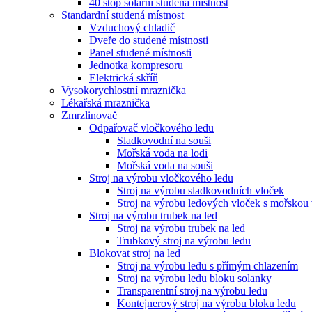
40 stop solární studená místnost
Standardní studená místnost
Vzduchový chladič
Dveře do studené místnosti
Panel studené místnosti
Jednotka kompresoru
Elektrická skříň
Vysokorychlostní mraznička
Lékařská mraznička
Zmrzlinovač
Odpařovač vločkového ledu
Sladkovodní na souši
Mořská voda na lodi
Mořská voda na souši
Stroj na výrobu vločkového ledu
Stroj na výrobu sladkovodních vloček
Stroj na výrobu ledových vloček s mořskou
Stroj na výrobu trubek na led
Stroj na výrobu trubek na led
Trubkový stroj na výrobu ledu
Blokovat stroj na led
Stroj na výrobu ledu s přímým chlazením
Stroj na výrobu ledu bloku solanky
Transparentní stroj na výrobu ledu
Kontejnerový stroj na výrobu bloku ledu