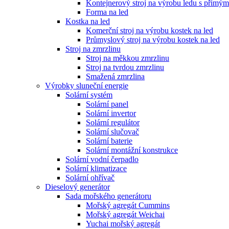
Kontejnerový stroj na výrobu ledu s přímý
Forma na led
Kostka na led
Komerční stroj na výrobu kostek na led
Průmyslový stroj na výrobu kostek na led
Stroj na zmrzlinu
Stroj na měkkou zmrzlinu
Stroj na tvrdou zmrzlinu
Smažená zmrzlina
Výrobky sluneční energie
Solární systém
Solární panel
Solární invertor
Solární regulátor
Solární slučovač
Solární baterie
Solární montážní konstrukce
Solární vodní čerpadlo
Solární klimatizace
Solární ohřívač
Dieselový generátor
Sada mořského generátoru
Mořský agregát Cummins
Mořský agregát Weichai
Yuchai mořský agregát