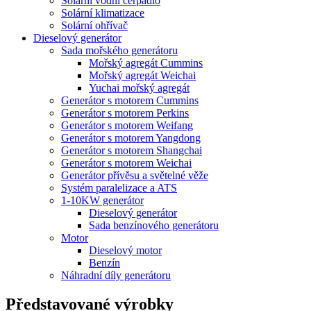
Solární vodní čerpadlo
Solární klimatizace
Solární ohřívač
Dieselový generátor
Sada mořského generátoru
Mořský agregát Cummins
Mořský agregát Weichai
Yuchai mořský agregát
Generátor s motorem Cummins
Generátor s motorem Perkins
Generátor s motorem Weifang
Generátor s motorem Yangdong
Generátor s motorem Shangchai
Generátor s motorem Weichai
Generátor přívěsu a světelné věže
Systém paralelizace a ATS
1-10KW generátor
Dieselový generátor
Sada benzínového generátoru
Motor
Dieselový motor
Benzín
Náhradní díly generátoru
Představované výrobky