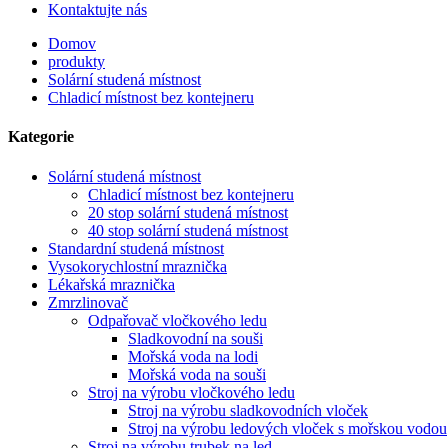
Kontaktujte nás
Domov
produkty
Solární studená místnost
Chladicí místnost bez kontejneru
Kategorie
Solární studená místnost
Chladicí místnost bez kontejneru
20 stop solární studená místnost
40 stop solární studená místnost
Standardní studená místnost
Vysokorychlostní mraznička
Lékařská mraznička
Zmrzlinovač
Odpařovač vločkového ledu
Sladkovodní na souši
Mořská voda na lodi
Mořská voda na souši
Stroj na výrobu vločkového ledu
Stroj na výrobu sladkovodních vloček
Stroj na výrobu ledových vloček s mořskou vodou
Stroj na výrobu trubek na led