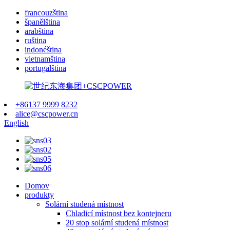
francouzština
španělština
arabština
ruština
indonéština
vietnamština
portugalština
+86137 9999 8232
alice@cscpower.cn
English
Domov
produkty
Solární studená místnost
Chladicí místnost bez kontejneru
20 stop solární studená místnost