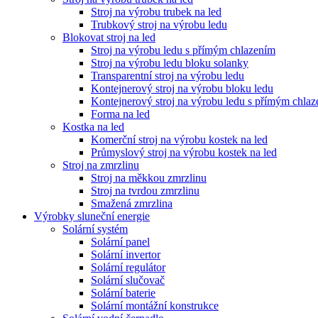
Stroj na výrobu trubek na led
Trubkový stroj na výrobu ledu
Blokovat stroj na led
Stroj na výrobu ledu s přímým chlazením
Stroj na výrobu ledu bloku solanky
Transparentní stroj na výrobu ledu
Kontejnerový stroj na výrobu bloku ledu
Kontejnerový stroj na výrobu ledu s přímým chla
Forma na led
Kostka na led
Komerční stroj na výrobu kostek na led
Průmyslový stroj na výrobu kostek na led
Stroj na zmrzlinu
Stroj na měkkou zmrzlinu
Stroj na tvrdou zmrzlinu
Smažená zmrzlina
Výrobky sluneční energie
Solární systém
Solární panel
Solární invertor
Solární regulátor
Solární slučovač
Solární baterie
Solární montážní konstrukce