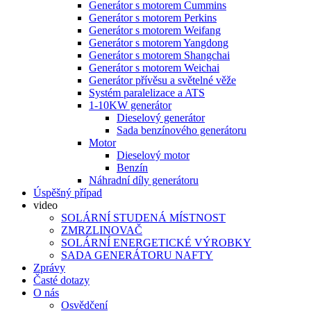
Generátor s motorem Cummins
Generátor s motorem Perkins
Generátor s motorem Weifang
Generátor s motorem Yangdong
Generátor s motorem Shangchai
Generátor s motorem Weichai
Generátor přívěsu a světelné věže
Systém paralelizace a ATS
1-10KW generátor
Dieselový generátor
Sada benzínového generátoru
Motor
Dieselový motor
Benzín
Náhradní díly generátoru
Úspěšný případ
video
SOLÁRNÍ STUDENÁ MÍSTNOST
ZMRZLINOVAČ
SOLÁRNÍ ENERGETICKÉ VÝROBKY
SADA GENERÁTORU NAFTY
Zprávy
Časté dotazy
O nás
Osvědčení