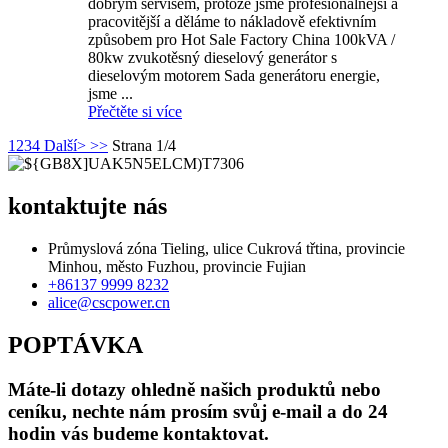
dobrým servisem, protože jsme profesionálnější a
pracovitější a děláme to nákladově efektivním
způsobem pro Hot Sale Factory China 100kVA /
80kw zvukotěsný dieselový generátor s
dieselovým motorem Sada generátoru energie,
jsme ...
Přečtěte si více
1
2
3
4
Další>
>>
Strana 1/4
kontaktujte nás
Průmyslová zóna Tieling, ulice Cukrová třtina, provincie
Minhou, město Fuzhou, provincie Fujian
+86137 9999 8232
alice@cscpower.cn
POPTÁVKA
Máte-li dotazy ohledně našich produktů nebo
ceníku, nechte nám prosím svůj e-mail a do 24
hodin vás budeme kontaktovat.