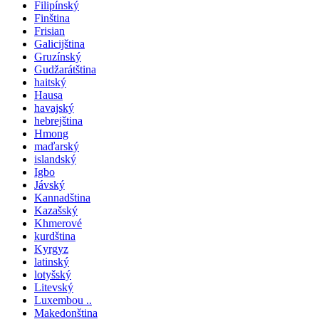
Filipínský
Finština
Frisian
Galicijština
Gruzínský
Gudžarátština
haitský
Hausa
havajský
hebrejština
Hmong
maďarský
islandský
Igbo
Jávský
Kannadština
Kazašský
Khmerové
kurdština
Kyrgyz
latinský
lotyšský
Litevský
Luxembou ..
Makedonština