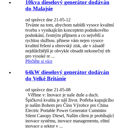
10kva dieselový generátor dodáván
do Malajsie
od správce dne 21-05-12
Trváme na tom, abychom nabídli vysoce kvalitní
tvorbu s vynikajícím konceptem podnikového
podnikání, čestným příjmem a co největší a
rychlou službou. přinese vám nejen vysoce
kvalitní řešení a obrovský zisk, ale v zásadě
nejdůležitější je obvykle obsadit nekonečný trh
pro vysoké re ...
Přečtěte si více
64kW dieselový generátor dodáván
do Velké Británie
od správce dne 21-05-08
Věříme v: Inovace je naše duše a duch.
Špičková kvalita je náš život. Potřeba kupujícího
je naším Bohem pro Čínu Výrobce pro China
Electric Portable Power Generator Cummins
Silent Canopy Diesel, Naším cílem je probíhající
inovace systému, inovace managementu, elitní
inovace a sektor v ...