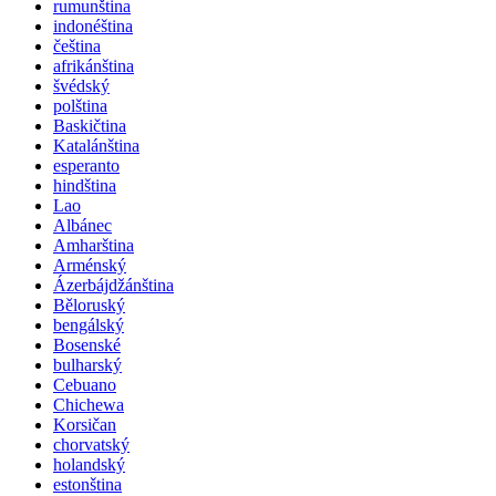
rumunština
indonéština
čeština
afrikánština
švédský
polština
Baskičtina
Katalánština
esperanto
hindština
Lao
Albánec
Amharština
Arménský
Ázerbájdžánština
Běloruský
bengálský
Bosenské
bulharský
Cebuano
Chichewa
Korsičan
chorvatský
holandský
estonština