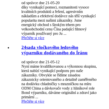
od správce dne 21-05-20
díky vynikající pomoci, rozmanitosti vysoce
kvalitních produktů a řešení, agresivním
nákladům a efektivní dodávce nás těší vynikající
popularita mezi našimi zákazníky. Jsme
energický obchod s širokým trhem pro
velkoobchodní cenu Čína padající filmový
výparník používaný pro Ju ...
Přečtěte si více
24sada vločkového ledového
výparníku dodávaného do Íránu
od správce dne 21-05-12
Nyní máme kvalifikovanou a výkonnou skupinu,
která nabízí vynikající podporu pro naše
zákazníky. Obvykle se řídíme zásadou
zákaznicky orientovaného a detailně zaměřeného
na dodávku chladničky s mrazničkou na míru
ODM China a dávkovače vody z hliníkové role
Bond výparníku, dáváme originální a zdraví jako
primární ...
Přečtěte si více