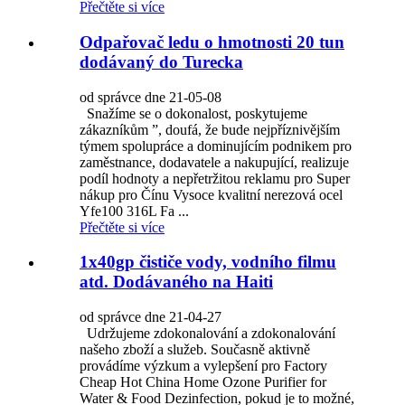
Přečtěte si více
Odpařovač ledu o hmotnosti 20 tun
dodávaný do Turecka
od správce dne 21-05-08
Snažíme se o dokonalost, poskytujeme
zákazníkům ”, doufá, že bude nejpříznivějším
týmem spolupráce a dominujícím podnikem pro
zaměstnance, dodavatele a nakupující, realizuje
podíl hodnoty a nepřetržitou reklamu pro Super
nákup pro Čínu Vysoce kvalitní nerezová ocel
Yfe100 316L Fa ...
Přečtěte si více
1x40gp čističe vody, vodního filmu
atd. Dodávaného na Haiti
od správce dne 21-04-27
Udržujeme zdokonalování a zdokonalování
našeho zboží a služeb. Současně aktivně
provádíme výzkum a vylepšení pro Factory
Cheap Hot China Home Ozone Purifier for
Water & Food Dezinfection, pokud je to možné,