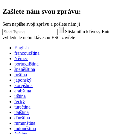
Zašlete nám svou zprávu:
Sem napište svoji zprávu a pošlete nám ji
Stisknutím klávesy Enter
vyhledejte nebo klávesou ESC zavřete
English
francouzština
Němec
portugalština
španělština
ruština
japonský
korejština
arabština
irština
řecký
turečtina
italština
dánština
rumunština
indonéština
čeština