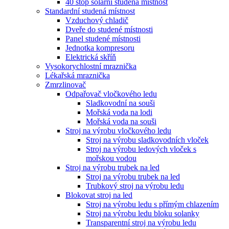
40 stop solární studená místnost
Standardní studená místnost
Vzduchový chladič
Dveře do studené místnosti
Panel studené místnosti
Jednotka kompresoru
Elektrická skříň
Vysokorychlostní mraznička
Lékařská mraznička
Zmrzlinovač
Odpařovač vločkového ledu
Sladkovodní na souši
Mořská voda na lodi
Mořská voda na souši
Stroj na výrobu vločkového ledu
Stroj na výrobu sladkovodních vloček
Stroj na výrobu ledových vloček s
mořskou vodou
Stroj na výrobu trubek na led
Stroj na výrobu trubek na led
Trubkový stroj na výrobu ledu
Blokovat stroj na led
Stroj na výrobu ledu s přímým chlazením
Stroj na výrobu ledu bloku solanky
Transparentní stroj na výrobu ledu