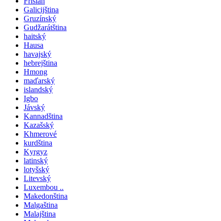
Frisian
Galicijština
Gruzínský
Gudžarátština
haitský
Hausa
havajský
hebrejština
Hmong
maďarský
islandský
Igbo
Jávský
Kannadština
Kazašský
Khmerové
kurdština
Kyrgyz
latinský
lotyšský
Litevský
Luxembou ..
Makedonština
Malgaština
Malajština