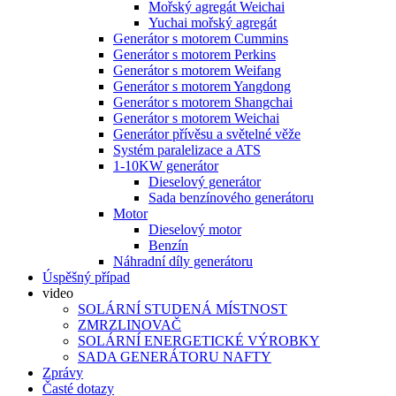
Mořský agregát Weichai
Yuchai mořský agregát
Generátor s motorem Cummins
Generátor s motorem Perkins
Generátor s motorem Weifang
Generátor s motorem Yangdong
Generátor s motorem Shangchai
Generátor s motorem Weichai
Generátor přívěsu a světelné věže
Systém paralelizace a ATS
1-10KW generátor
Dieselový generátor
Sada benzínového generátoru
Motor
Dieselový motor
Benzín
Náhradní díly generátoru
Úspěšný případ
video
SOLÁRNÍ STUDENÁ MÍSTNOST
ZMRZLINOVAČ
SOLÁRNÍ ENERGETICKÉ VÝROBKY
SADA GENERÁTORU NAFTY
Zprávy
Časté dotazy