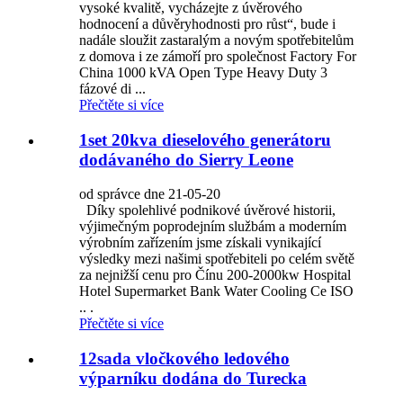
vysoké kvalitě, vycházejte z úvěrového
hodnocení a důvěryhodnosti pro růst“, bude i
nadále sloužit zastaralým a novým spotřebitelům
z domova i ze zámoří pro společnost Factory For
China 1000 kVA Open Type Heavy Duty 3
fázové di ...
Přečtěte si více
1set 20kva dieselového generátoru
dodávaného do Sierry Leone
od správce dne 21-05-20
Díky spolehlivé podnikové úvěrové historii,
výjimečným poprodejním službám a moderním
výrobním zařízením jsme získali vynikající
výsledky mezi našimi spotřebiteli po celém světě
za nejnižší cenu pro Čínu 200-2000kw Hospital
Hotel Supermarket Bank Water Cooling Ce ISO
.. .
Přečtěte si více
12sada vločkového ledového
výparníku dodána do Turecka