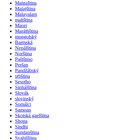
Malgaština
Malajština
Malayalam
maltština
Maori
Maráthština
mongolský
Barmská
Nepálština
Norština
Paštštino
Peršan
Pandžábský
srbština
Sesotho
Sinhálština
Slovák
slovinský
Somálci
Samoan
Skotská gaelština
Shona
Sindhi
Sundanština
Svahilština