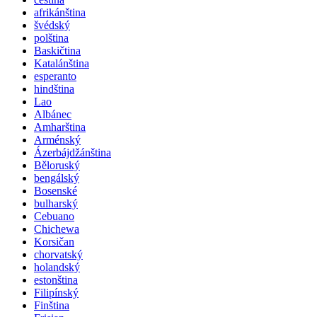
afrikánština
švédský
polština
Baskičtina
Katalánština
esperanto
hindština
Lao
Albánec
Amharština
Arménský
Ázerbájdžánština
Běloruský
bengálský
Bosenské
bulharský
Cebuano
Chichewa
Korsičan
chorvatský
holandský
estonština
Filipínský
Finština