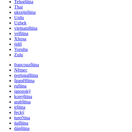
Telugština
Thai
ukrajinština
Urdu
Uzbek
vietnamština
velština
Xhosa
jidiš
Yoruba
Zulu
francouzština
Němec
portugalština
španělština
ruština
japonský
korejština
arabština
irština
řecký
turečtina
italština
dánština