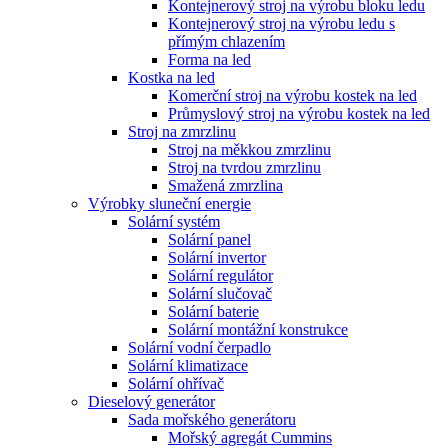
Kontejnerový stroj na výrobu bloku ledu
Kontejnerový stroj na výrobu ledu s
přímým chlazením
Forma na led
Kostka na led
Komerční stroj na výrobu kostek na led
Průmyslový stroj na výrobu kostek na led
Stroj na zmrzlinu
Stroj na měkkou zmrzlinu
Stroj na tvrdou zmrzlinu
Smažená zmrzlina
Výrobky sluneční energie
Solární systém
Solární panel
Solární invertor
Solární regulátor
Solární slučovač
Solární baterie
Solární montážní konstrukce
Solární vodní čerpadlo
Solární klimatizace
Solární ohřívač
Dieselový generátor
Sada mořského generátoru
Mořský agregát Cummins