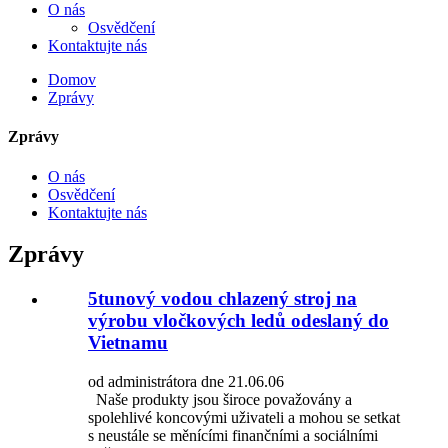
O nás
Osvědčení
Kontaktujte nás
Domov
Zprávy
Zprávy
O nás
Osvědčení
Kontaktujte nás
Zprávy
5tunový vodou chlazený stroj na
výrobu vločkových ledů odeslaný do
Vietnamu
od administrátora dne 21.06.06
Naše produkty jsou široce považovány a
spolehlivé koncovými uživateli a mohou se setkat
s neustále se měnícími finančními a sociálními