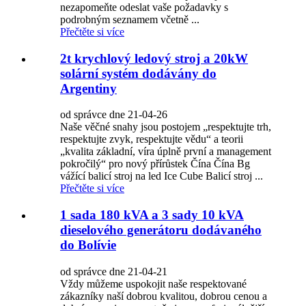
nezapomeňte odeslat vaše požadavky s
podrobným seznamem včetně ...
Přečtěte si více
2t krychlový ledový stroj a 20kW
solární systém dodávány do
Argentiny
od správce dne 21-04-26
Naše věčné snahy jsou postojem „respektujte trh,
respektujte zvyk, respektujte vědu“ a teorii
„kvalita základní, víra úplně první a management
pokročilý“ pro nový přírůstek Čína Čína Bg
vážící balicí stroj na led Ice Cube Balicí stroj ...
Přečtěte si více
1 sada 180 kVA a 3 sady 10 kVA
dieselového generátoru dodávaného
do Bolívie
od správce dne 21-04-21
Vždy můžeme uspokojit naše respektované
zákazníky naší dobrou kvalitou, dobrou cenou a