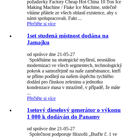
požadavky Factory Cheap Hot China 10 Ton Ice
Making Machine / Flake Ice Machine, srdečně
vítáme přátele ze všech oblastí existence, aby s
námi spolupracovali. Fakt ...
Přečtěte si více
1set studená místnost dodána na
Jamajku
od správce dne 21-05-27
Spoléháme na strategické myšlení, neustálou
modernizaci ve všech segmentech, technologický
pokrok a samozřejmě na naše zaměstnance, kteří
se přímo podílejí na našem úspěchu rychlého
dodání pro čínskou zeleninu a jednotku
kondenzace masa v mrazírně, v případě, že máte
...
Přečtěte si více
1setový dieselový generátor o výkonu
1 000 k dodáván do Panamy
od správce dne 21-05-27
Společnost podporuje filozofii „Buďte č. 1 ve