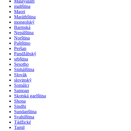
Malayalam
maltština
Maori
Maráthština
mongolský
Barmská
Nepálština
Norština
Paštštino
Peršan
Pandžábský
srbština
Sesotho
Sinhálština
Slovák
slovinský
Somálci
Samoan
Skotská gaelština
Shona
Sindhi
Sundanština
Svahilština
Tádžické
Tamil