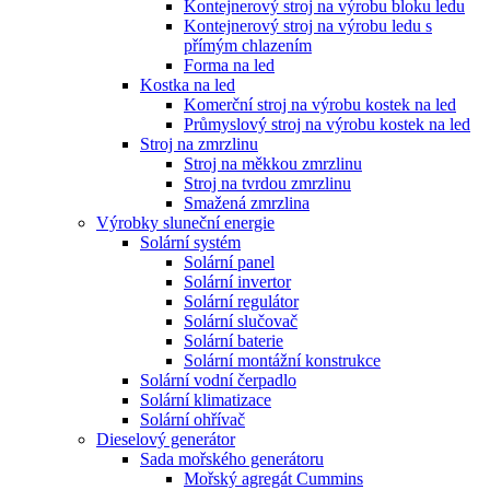
Kontejnerový stroj na výrobu bloku ledu
Kontejnerový stroj na výrobu ledu s
přímým chlazením
Forma na led
Kostka na led
Komerční stroj na výrobu kostek na led
Průmyslový stroj na výrobu kostek na led
Stroj na zmrzlinu
Stroj na měkkou zmrzlinu
Stroj na tvrdou zmrzlinu
Smažená zmrzlina
Výrobky sluneční energie
Solární systém
Solární panel
Solární invertor
Solární regulátor
Solární slučovač
Solární baterie
Solární montážní konstrukce
Solární vodní čerpadlo
Solární klimatizace
Solární ohřívač
Dieselový generátor
Sada mořského generátoru
Mořský agregát Cummins