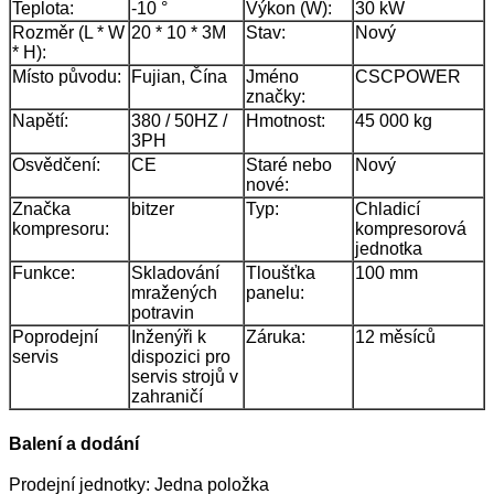
Teplota:
-10 °
Výkon (W):
30 kW
Rozměr (L * W
20 * 10 * 3M
Stav:
Nový
* H):
Místo původu:
Fujian, Čína
Jméno
CSCPOWER
značky:
Napětí:
380 / 50HZ /
Hmotnost:
45 000 kg
3PH
Osvědčení:
CE
Staré nebo
Nový
nové:
Značka
bitzer
Typ:
Chladicí
kompresoru:
kompresorová
jednotka
Funkce:
Skladování
Tloušťka
100 mm
mražených
panelu:
potravin
Poprodejní
Inženýři k
Záruka:
12 měsíců
servis
dispozici pro
servis strojů v
zahraničí
Balení a dodání
Prodejní jednotky: Jedna položka