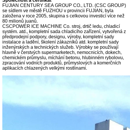
Společnost a certifikát
FUJIAN CENTURY SEA GROUP CO., LTD. (CSC GROUP)
se sídlem ve městě FUZHOU v provincii FUJIAN, byla
založena v roce 2005, skupina s celkovou investicí více než
80 milionů juanů.
CSCPOWER ICE MACHINE Co. stroj, drtič ledu, chladicí
systém. atd., kompletní sada chladicího zařízení, vytvořená z
předprodejní podpory, designu, výroby, kompletní sady
instalace a ladění, školení zákazníků atd. kompletní sady
inženýrských a technických služeb. Výrobky se používají
hlavně v čerstvých supermarketech, nemocnicích, dokech,
chemickém průmyslu, míchání betonu, hlubinném rybolovu,
zpracování vodních produktů, průmyslových a komerčních
aplikacích chlazených velkými rostlinami.