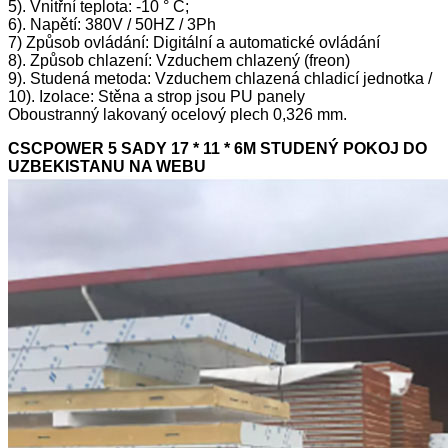
5). Vnitřní teplota: -10 ° C;
6). Napětí: 380V / 50HZ / 3Ph
7) Způsob ovládání: Digitální a automatické ovládání
8). Způsob chlazení: Vzduchem chlazený (freon)
9). Studená metoda: Vzduchem chlazená chladicí jednotka /
10). Izolace: Stěna a strop jsou PU panely
Oboustranný lakovaný ocelový plech 0,326 mm.
CSCPOWER 5 SADY 17 * 11 * 6M STUDENÝ POKOJ DO
UZBEKISTANU NA WEBU