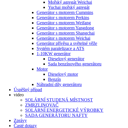
Mořský agregát Weichai
Yuchai mořský agregát
Generátor s motorem Cummins
Generátor s motorem Perkins
Generátor s motorem Weifang
Generátor s motorem Yangdong
Generátor s motorem Shangchai
Generátor s motorem Weichai
Generátor přívěsu a světelné věže
Systém paralelizace a ATS
1-10KW generátor
Dieselový generátor
Sada benzínového generátoru
Motor
Dieselový motor
Benzín
Náhradní díly generátoru
Úspěšný případ
video
SOLÁRNÍ STUDENÁ MÍSTNOST
ZMRZLINOVAČ
SOLÁRNÍ ENERGETICKÉ VÝROBKY
SADA GENERÁTORU NAFTY
Zprávy
Časté dotazy