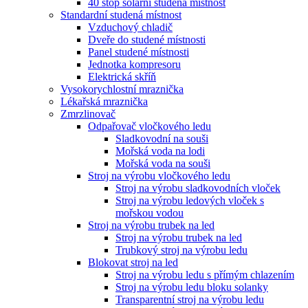
40 stop solární studená místnost
Standardní studená místnost
Vzduchový chladič
Dveře do studené místnosti
Panel studené místnosti
Jednotka kompresoru
Elektrická skříň
Vysokorychlostní mraznička
Lékařská mraznička
Zmrzlinovač
Odpařovač vločkového ledu
Sladkovodní na souši
Mořská voda na lodi
Mořská voda na souši
Stroj na výrobu vločkového ledu
Stroj na výrobu sladkovodních vloček
Stroj na výrobu ledových vloček s
mořskou vodou
Stroj na výrobu trubek na led
Stroj na výrobu trubek na led
Trubkový stroj na výrobu ledu
Blokovat stroj na led
Stroj na výrobu ledu s přímým chlazením
Stroj na výrobu ledu bloku solanky
Transparentní stroj na výrobu ledu