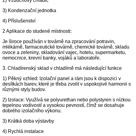
2) Vzduchový chladič
3) Kondenzační jednotka
4) Příslušenství
2 Aplikace do studené místnosti:
Je široce používán v továrně na zpracování potravin,
mlékárně, farmaceutické továrně, chemické továrně, skladu
ovoce a zeleniny, skladování vajec, hotelu, supermarketu,
nemocnice, krevní banky, vojáků a laboratoře.
3. Chladírenský sklad v chladírně má následující funkce
1) Pěkný vzhled: Izolační panel a rám jsou k dispozici v
desítkách barev, které je třeba zvolit v uspokojivé harmonii s
různými styly budov.
2) Izolace: Využívá se polyurethan nebo polystyren s nízkou
tepelnou vodivostí a vysokou pevností, čímž se dosahuje
dobrého izolačního výkonu.
3) Krátká doba výstavby
4) Rychlá instalace