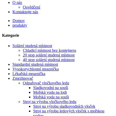
O nás
Osvědčení
Kontaktujte nás
Domov
produkty
Kategorie
Solární studená místnost
Chladicí místnost bez kontejneru
20 stop solární studená místnost
40 stop solární studená místnost
Standardní studená místnost
Vysokorychlostní mraznička
Lékařská mraznička
Zmrzlinovač
Odpařovač vločkového ledu
Sladkovodní na souši
Mořská voda na lodi
Mořská voda na souši
Stroj na výrobu vločkového ledu
Stroj na výrobu sladkovodních vloček
Stroj na výrobu ledových vloček s mořskou
vodou